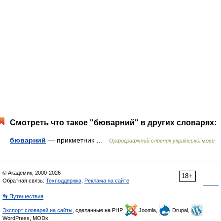
Смотреть что такое "бюварний" в других словарях:
бюварний
— прикметник …
Орфографічний словник української мови
© Академик, 2000-2026
18+
Обратная связь:
Техподдержка
,
Реклама на сайте
👣 Путешествия
Экспорт словарей на сайты
, сделанные на PHP,
Joomla,
Drupal,
WordPress, MODx.