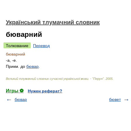
Український тлумачний словник
бюварний
Толкование
Перевод
бюварний
-а, -е.
Прикм. до
бювар
.
Великий тлумачний словник сучасної української мови. - "Перун"
.
2005
.
Игры ⚽
Нужен реферат?
бювар
бювет